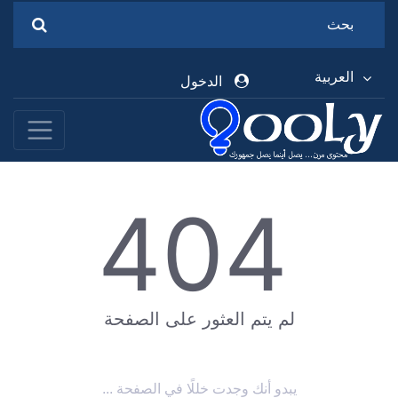
العربية
الدخول
404
لم يتم العثور على الصفحة
يبدو أنك وجدت خللًا في الصفحة ...