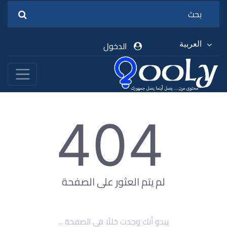
العربية
الدخول
404
لم يتم العثور على الصفحة
يبدو أنك وجدت خللًا في الصفحة ...