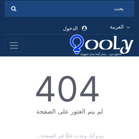
العربية
الدخول
404
لم يتم العثور على الصفحة
يبدو أنك وجدت خللًا في الصفحة ...