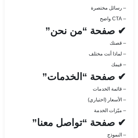
– رسائل مختصرة
– CTA واضح
✔ صفحة “من نحن”
– قصتك
– لماذا أنت مختلف
– قيمك
✔ صفحة “الخدمات”
– قائمة الخدمات
– الأسعار (اختياري)
– ميّزات الخدمة
✔ صفحة “تواصل معنا”
– النموذج