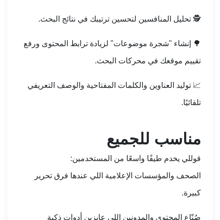
🕵️ تحليل المنافسين لتحسين ترتيبك في نتائج البحث.
🌳 إنشاء "شجرة موضوعات" لزيادة ترابط المحتوى ورفع
تقييم موقعك في محركات البحث.
📈 توليد العناوين والكلمات المفتاحية والوصف التعريفي
تلقائيًا.
مناسب للجميع
قوللي يخدم طيفًا واسعًا من المستخدمين:
الصحف والمؤسسات الإعلامية اللي عندها فرق تحرير
كبيرة.
صُنّاع المحتوى والمدونين اللي عايزين أدوات ذكية