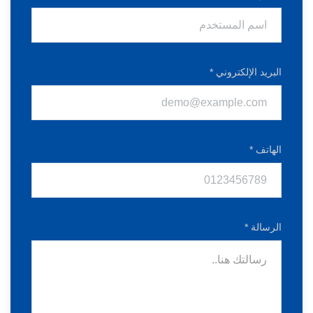
البريد الإلكتروني *
الهاتف *
الرسالة *