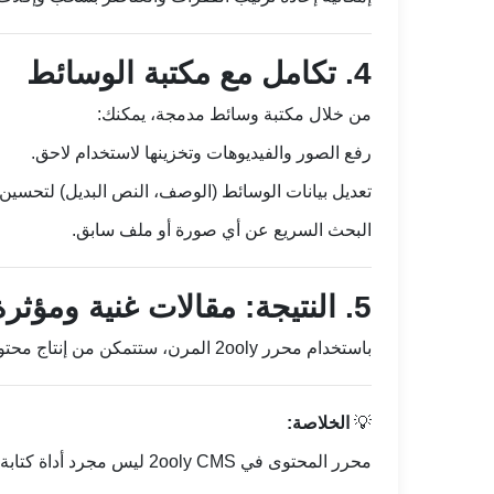
4. تكامل مع مكتبة الوسائط
من خلال مكتبة وسائط مدمجة، يمكنك:
رفع الصور والفيديوهات وتخزينها لاستخدام لاحق.
تعديل بيانات الوسائط (الوصف، النص البديل) لتحسين
البحث السريع عن أي صورة أو ملف سابق.
5. النتيجة: مقالات غنية ومؤثرة
باستخدام محرر 2ooly المرن، ستتمكن من إنتاج محتوى غني يجمع بين النصوص، الوسائط، والتصميم الاحترافي، مما يزيد من تفاعل القراء ويعزز ظهور مقالاتك في نتائج البحث.
💡
الخلاصة:
محرر المحتوى في 2ooly CMS ليس مجرد أداة كتابة، بل منصة متكاملة تمنحك الحرية الكاملة في تصميم وتنسيق مقالاتك بالطريقة التي تخدم أهدافك وتلفت انتباه جمهورك.