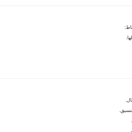
اط:
ا.
ال.
تنسيق.
.