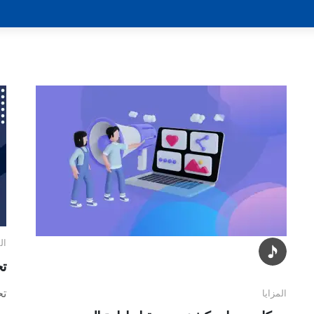
ال
تح
تح
المزايا