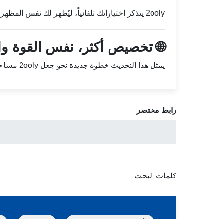
2ooly يتذكر اختياراتك تلقائياً، ليُظهر لك نفس المظهر المفضل في كل مرة تسجل الدخول فيها.
🌐 تخصيص أكثر، نفس القوة وا
يمثل هذا التحديث خطوة جديدة نحو جعل 2ooly مساحة عمل مرنة تتكيف مع أسلوبك وتفضيلاتك — لتمنحك تجربة استخدام عصرية ومريحة في كل مرة.
رابط مختصر
كلمات البحث