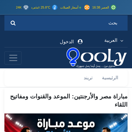
العصر 16:38
أسعار العملات
25.8°C
24K
القاهرة
العربية
الدخول
الرئيسية
تريند
مباراة مصر والأرجنتين: الموعد والقنوات ومفاتيح
اللقاء