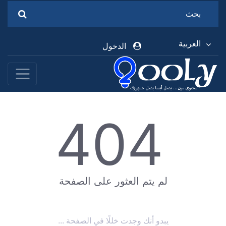
العربية
الدخول
404
لم يتم العثور على الصفحة
يبدو أنك وجدت خللًا في الصفحة ...