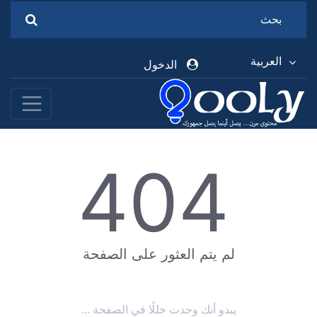
العربية
الدخول
404
لم يتم العثور على الصفحة
يبدو أنك وجدت خللًا في الصفحة ...